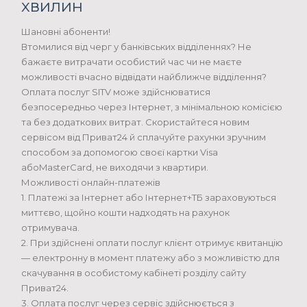
хвилин
Шановні абоненти!
Втомилися від черг у банківських відділеннях? Не
бажаєте витрачати особистий час чи не маєте
можливості вчасно відвідати найближче відділення?
Оплата послуг SITV може здійснюватися
безпосередньо через Інтернет, з мінімальною комісією
та без додаткових витрат. Скористайтеся новим
сервісом від Приват24 й сплачуйте рахунки зручним
способом за допомогою своєї картки Visa
абоMasterCard, не виходячи з квартири.
Можливості онлайн-платежів
1. Платежі за Інтернет або Інтернет+ТБ зараховуються
миттєво, щойно кошти надходять на рахунок
отримувача.
2. При здійснені оплати послуг клієнт отримує квитанцію
— електронну в момент платежу або з можливістю для
скачування в особистому кабінеті розділу сайту
Приват24.
3. Оплата послуг через сервіс здійснюється з